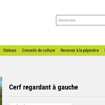
Statues
Conseils de culture
Recevoir à la pépinière
Cerf regardant à gauche